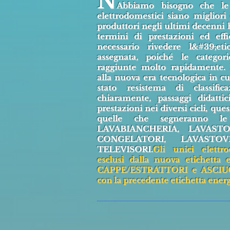
N
Abbiamo bisogno che le
elettrodomestici siano migliori 
produttori negli ultimi decenni
termini di prestazioni ed eff
necessario rivedere l&#39;et
assegnata, poiché le categor
raggiunte molto rapidamente. E
alla nuova era tecnologica in c
stato re
sistema di classific
chiaramente, passaggi didattici
prestazioni nei diversi cicli, que
quelle che segneranno le
LAVABIANCHERIA, LAVASTOV
CONGELATORI, LAVASTOV
TELEVISORI.
Gli unici elettr
esclusi dalla nuova etichetta 
CAPPE/ESTRATTORI e ASCIUGA
con la precedente etichetta energe