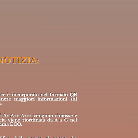
NOTIZIA:
ce è incorporato nel formato QR
enere maggiori informazioni sul
o.
si A+ A++ A+++ vengono rimosse e
ncia viene riordinata da A a G nel
mma ECO.