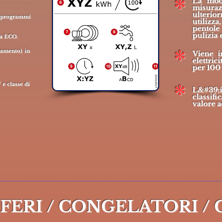
*
La mod
misuraz
ulterio
 programmi
utilizza
pentole 
pulizia 
ma ECO.
*
namento) in
Viene i
elettri
per 100
*
 e classe di
L&#39
classif
valore a
FERI / CONGELATORI /