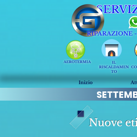
SERVI
RIPARAZIONE 
AEROTERMIA
IL
RISCALDAMEN
CO
TO
Inizio
At
SETTEM
Nuove eti