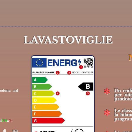
LAVASTOVIGLIE
*
Un codi
dotto nel
per ott
prodott
*
Le clas
la bila
progra
di
UN
a
G-
a di tale