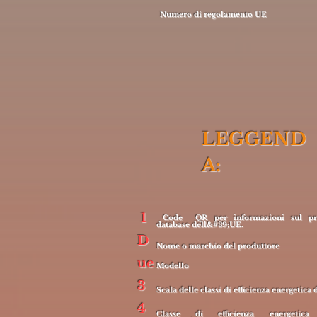
Numero di regolamento UE
LEGGEND
A:
1
Code QR per informazioni sul pro
database dell&#39;UE.
D
Nome o marchio del produttore
ue
Modello
3
Scala delle classi di efficienza energetica 
4
Classe di efficienza energetic