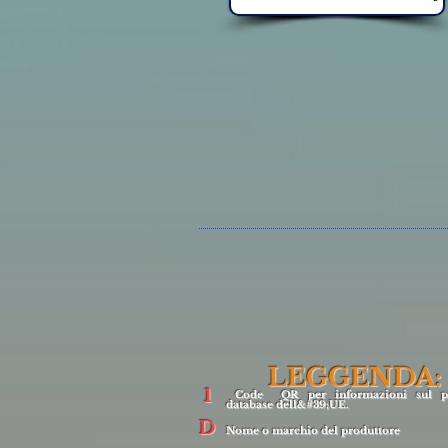
LEGGENDA:
1
Code QR per informazioni sul pr
database dell&#39;UE.
D
Nome o marchio del produttore