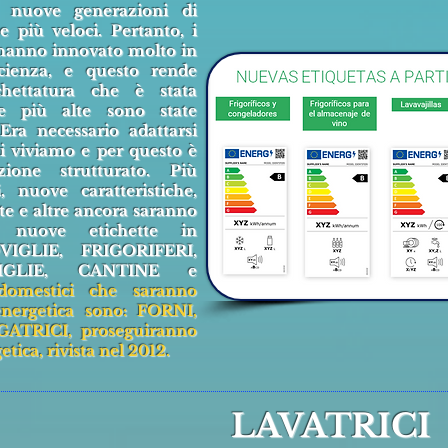
 nuove generazioni di
e più veloci. Pertanto, i
 hanno innovato molto in
icienza, e questo rende
ichettatura che è stata
ie più alte sono state
ra necessario adattarsi
ui viviamo e per questo è
azione strutturato. Più
, nuove caratteristiche,
ste e altre ancora saranno
 nuove etichette in
IGLIE, FRIGORIFERI,
IGLIE, CANTINE e
odomestici che saranno
energetica sono: FORNI,
TRICI, proseguiranno
tica, rivista nel 2012.
LAVATRICI