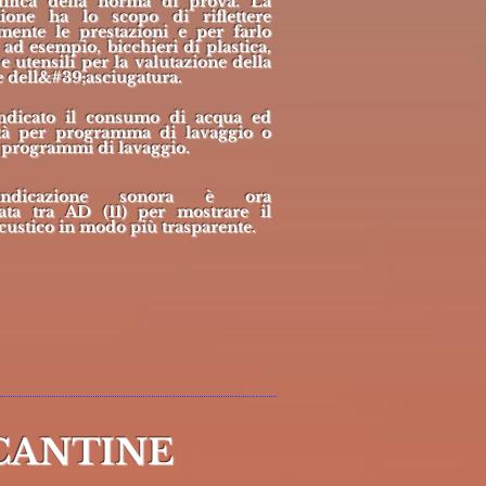
ifica della norma di prova. La
ione ha lo scopo di riflettere
rmente le prestazioni e per farlo
, ad esempio, bicchieri di plastica,
e utensili per la valutazione della
e dell&#39;asciugatura.
ndicato il consumo di acqua ed
cità per programma di lavaggio o
 programmi di lavaggio.
;indicazione sonora è ora
icata tra AD (11) per mostrare il
custico in modo più trasparente.
 CANTINE