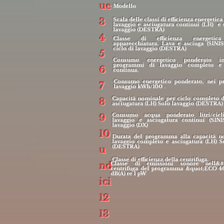
ue
Modello
Scala delle classi di efficienza energetica
3
lavaggio e asciugatura continui (LH) e 
lavaggio (DESTRA)
4
Classe di efficienza energeti
apparecchiatura. Lava e asciuga (SINI
ciclo di lavaggio (DESTRA)
5
Consumo energetico ponderato 
programmi di lavaggio completo e 
6
continua.
Consumo energetico ponderato, nei p
7
lavaggio kWh/100 .
Capacità nominale per ciclo completo d
8
asciugatura (LH) Solo lavaggio (DESTRA)
Consumo acqua ponderato litri/cicl
9
lavaggio e asciugatura continui (SIN
lavaggio (DX)
10
Durata del programma alla capacità n
lavaggio completo e asciugatura (LH) S
(DESTRA)
u
Classe di efficienza della centrifuga.
Classe di emissioni sonore nell&#3
nd
centrifuga del programma &quot;ECO 4
dB(A) re 1 pW
ici
12
13