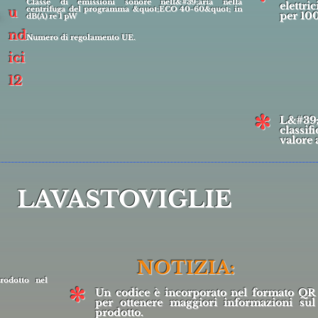
*
Classe di emissioni sonore nell&#39;aria nella
elettr
centrifuga del programma &quot;ECO 40-60&quot; in
u
per 10
dB(A) re 1 pW
nd
Numero di regolamento UE.
ici
12
*
L&#39
classi
valore 
LAVASTOVIGLIE
NOTIZIA:
odotto nel
*
Un codice è incorporato nel formato QR
per ottenere maggiori informazioni sul
prodotto.