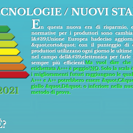
CNOLOGIE / NUOVI ST
E
n questa nuova era di risparmio, ef
normative per i produttori sono cambia
l&#39;Unione Europea ha
deciso
aggiorna
&quot;corto&quot; con il punteggio di e
produttori utilizzano ogni giorno le ultime
nel campo dell&#39;elettronica per farle
sempre più efficienti.
Ma vuol dire che
etichettata A+++ è peggio?
NO
. Solo la scala
i miglioramenti futuri raggiungano le quali
A+++ e A++ potrebbero essere &quot;C&quot
giallo &quot;D&quot; o inferiore nella nuo
2021
metodo di prova.
?