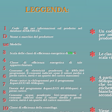
LEGGENDA:
1
Code QR per informazioni sul prodotto nel
*
Un cod
database dell&#39;UE.
per ot
D
Nome o marchio del produttore
prodott
ue
Modello
*
3
Scala delle classi di efficienza energetica di
UN
a
G
Le clas
scala v
4
Classe di efficienza energetica di tale
apparecchiatura.
5
Consumo di elettricità ponderato in kWh/100
programmi. (I consumi indicati sono il valore medio a
6
pieno carico, metà e un quarto del carico massimo)
*
A part
60&quo
Pieno carico in chilogrammi per il programma
&quot;ECO 40-60&quot;
7
che ve
etiche
Durata del programma &quot;ECO 40-60&quot; a
pieno carico.
bianch
8
secondo
Consumo acqua ponderato litri/programma (I
consumi indicati sono il valore medio a pieno
9
carico, metà e un quarto del carico massimo)
10
Classe di efficienza della centrifuga.
Viene 