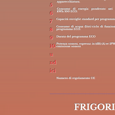
apparecchiatura.
5
Consumo di energia ponderato nei
kWh/100 ECO.
6
Capacità stoviglie standard per program
7
Consumo di acqua (litri/ciclo di funzio
8
programma ECO.
Durata del programma ECO
9
Potenza sonora, espressa in (dB) (A) re 1PW
10
emissione sonora
u
nd
ici
Numero di regolamento UE
FRIGORI