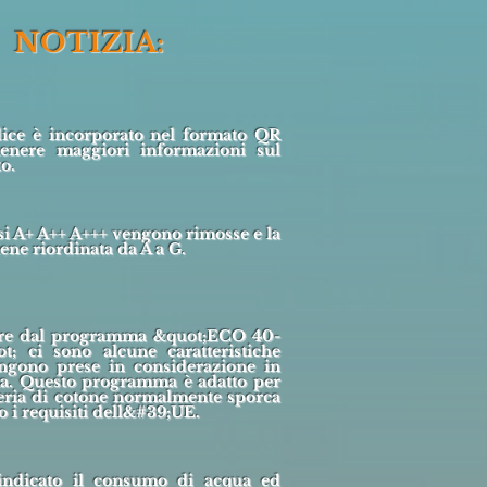
NOTIZIA:
ice è incorporato nel formato QR
tenere maggiori informazioni sul
o.
si A+ A++ A+++ vengono rimosse e la
iene riordinata da A a G.
ire dal programma &quot;ECO 40-
t; ci sono alcune caratteristiche
ngono prese in considerazione in
tta. Questo programma è adatto per
eria di cotone normalmente sporca
 i requisiti dell&#39;UE.
indicato il consumo di acqua ed