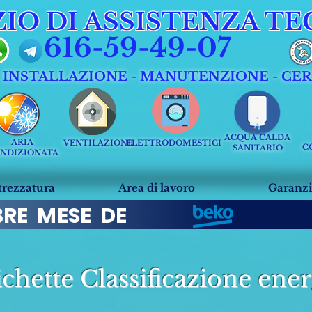
ZIO DI ASSISTENZA TE
616-59-49-07
- INSTALLAZIONE - MANUTENZIONE - CE
ACQUA CALDA
ARIA
VENTILAZIONE
ELETTRODOMESTICI
C
SANITARIO
NDIZIONATA
trezzatura
Area di lavoro
Garanzi
BRE MESE DE
chette Classificazione ene