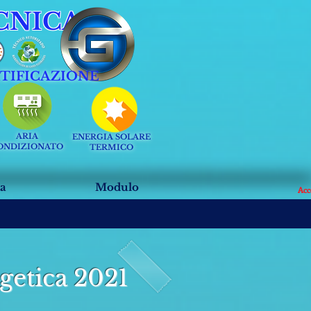
CNICA
RTIFICAZIONE
ARIA
ENERGIA SOLARE
ONDIZIONATO
TERMICO
a
Modulo
Acc
rgetica 2021