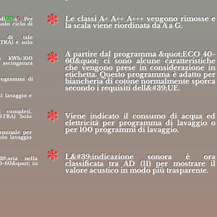
*
Le classi A+ A++ A+++ vengono rimosse e
 di
UN
a
G-
Per
solo ciclo di
la scala viene riordinata da A a G.
ca di tale
STRA) e solo
*
A partire dal programma &quot;ECO 40-
in kWh/100
60&quot; ci sono alcune caratteristiche
asciugatura
che vengono prese in considerazione in
etichetta. Questo programma è adatto per
rogrammi di
biancheria di cotone normalmente sporca
secondo i requisiti dell&#39;UE.
i lavaggio e
*
i completi,
Viene indicato il consumo di acqua ed
ISTRA) Solo
elettricità per programma di lavaggio o
per 100 programmi di lavaggio.
ominale per
olo lavaggio
*
L&#39;indicazione sonora è ora
9;aria nella
classificata tra AD (11) per mostrare il
0-60&quot; in
valore acustico in modo più trasparente.