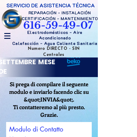
SERVICIO DE ASISTENCIA TÉCNICA
REPARACIÓN - INSTALACIÓN
CERTIFICACIÓN - MANTENIMIENTO
616-59-49-07
Electrodomésticos - Aire
Acondicionado
Calefacción - Agua Caliente Sanitaria
Numero DIRECTO - SIN
Centrales
SETTEMBRE MESE
DE
Si prega di compilare il seguente
modulo e inviarlo facendo clic su
&quot;INVIA&quot;.
Ti contatteremo al più presto.
Grazie.
Modulo di Contatto