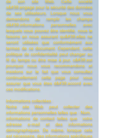
de son site Web. Cette société
s&#39;engage pour la sécurité des données
de ses utilisateurs. Lorsque nous vous
demandons de remplir les champs
d&#39;informations personnelles avec
lesquels vous pouvez être identifié, nous le
faisons en nous assurant qu&#39;elles ne
seront utilisées que conformément aux
termes de ce document. Cependant, cette
politique de confidentialité peut changer au
fil du temps ou être mise à jour, c&#39;est
pourquoi nous vous recommandons et
insistons sur le fait que vous consultez
continuellement cette page pour vous
assurer que vous êtes d&#39;accord avec
ces modifications.
Informations collectées :
Notre site Web peut collecter des
informations personnelles telles que : Nom,
informations de contact telles que votre
adresse e-mail et des informations
démographiques. De même, lorsque cela
est nécessaire, des informations spécifiques