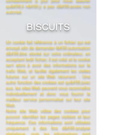
constamment à jour pour nous assurer
qu&#39;il n&#39;y a pas d&#39;accès non
autorisé.
BISCUITS
Un cookie fait référence à un fichier qui est
envoyé afin de demander l&#39;autorisation
d&#39;être stocké sur votre ordinateur, en
acceptant ledit fichier, il est créé et le cookie
sert alors à avoir des informations sur le
trafic Web, et facilite également les visites
futures sur un site Web récurrent. . Une
autre fonction des cookies est qu&#39;avec
eux, les sites Web peuvent vous reconnaître
individuellement et donc vous fournir le
meilleur service personnalisé sur leur site
Web.
Notre site Web utilise des cookies pour
pouvoir identifier les pages visitées et leur
fréquence. Ces informations sont utilisées
uniquement à des fins d&#39;analyse
statistique, puis les informations sont