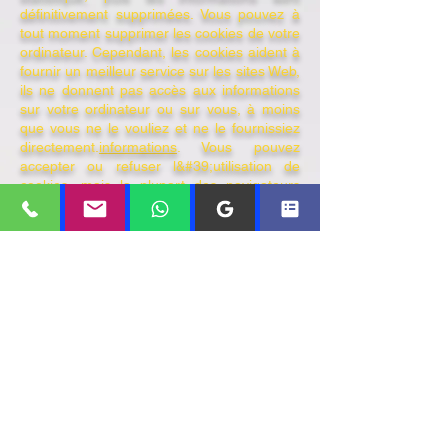
définitivement supprimées. Vous pouvez à
tout moment supprimer les cookies de votre
ordinateur. Cependant, les cookies aident à
fournir un meilleur service sur les sites Web,
ils ne donnent pas accès aux informations
sur votre ordinateur ou sur vous, à moins
que vous ne le vouliez et ne le fournissiez
directement.
informations
. Vous pouvez
accepter ou refuser l&#39;utilisation de
cookies, mais la plupart des navigateurs
acceptent automatiquement les cookies car
ils servent à avoir un meilleur service Web.
Vous pouvez également modifier les
paramètres de votre ordinateur pour refuser
les cookies. S&#39;ils sont refusés, vous ne
pourrez peut-être pas utiliser certains de
nos services.
Liens tiers
Ce site Web peut contenir des liens vers
d&#39;autres sites susceptibles de vous
intéresser. Une fois que vous avez cliqué
sur ces liens et quitté notre page, nous