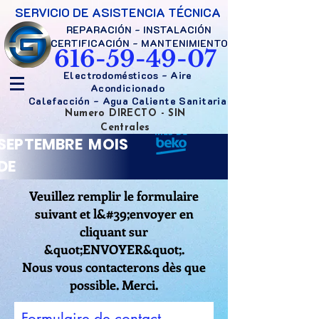
SERVICIO DE ASISTENCIA TÉCNICA
REPARACIÓN - INSTALACIÓN
CERTIFICACIÓN - MANTENIMIENTO
616-59-49-07
Electrodomésticos - Aire
Acondicionado
Calefacción - Agua Caliente Sanitaria
Numero DIRECTO - SIN
Centrales
SEPTEMBRE MOIS
DE
Veuillez remplir le formulaire
suivant et l&#39;envoyer en
cliquant sur
&quot;ENVOYER&quot;.
Nous vous contacterons dès que
possible. Merci.
Formulaire de contact