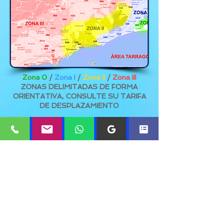
Zona 0
/
Zona I
/
Zona II
/
Zona III
ZONAS DELIMITADAS DE FORMA
ORIENTATIVA, CONSULTE SU TARIFA
DE DESPLAZAMIENTO
Cunit - Costa Cunit - Segur de
Calafell - Calafell - Sant Salvador -
Comarruga - Francás - Els Garrofers
- Sant Vicenç de Calders
- El Vendrell
- Bellvei
- Rocallisa - Clariana - La
Gornal - L&#39;Arboç - Banyeres del
Penedés - Santa Oliva -
albinyan
- La
Bisbal du Penedès
- Sant Jaume dels
Domenys - Llorenç del Penedés - La