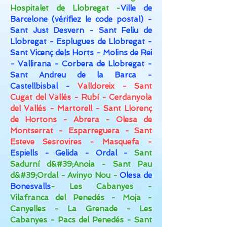
Hospitalet de Llobregat -
Ville de
Barcelone (vérifiez le code postal) -
Sant Just Desvern - Sant Feliu de
Llobregat - Esplugues de Llobregat -
Sant Vicenç dels Horts - Molins de Rei
- Vallirana - Corbera de Llobregat -
Sant Andreu de la Barca -
Castellbisbal -
Valldoreix - Sant
Cugat del Vallés - Rubí - Cerdanyola
del Vallés - Martorell - Sant Llorenç
de Hortons - Abrera - Olesa de
Montserrat - Esparreguera - Sant
Esteve Sesrovires - Masquefa -
Espiells - Gelida - Ordal -
Sant
Sadurní d&#39;Anoia - Sant Pau
d&#39;Ordal - Avinyo Nou -
Olesa de
Bonesvalls
- Les Cabanyes -
Vilafranca del Penedés - Moja -
Canyelles - La Grenade - Les
Cabanyes - Pacs del Penedés - Sant