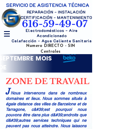
SERVICIO DE ASISTENCIA TÉCNICA
REPARACIÓN - INSTALACIÓN
CERTIFICACIÓN - MANTENIMIENTO
616-59-49-07
Electrodomésticos - Aire
Acondicionado
Calefacción - Agua Caliente Sanitaria
Numero DIRECTO - SIN
Centrales
SEPTEMBRE MOIS
DE
ZONE DE TRAVAIL
J
Nous intervenons dans de nombreux
domaines et lieux. Nous sommes situés à
égale distance des villes de Barcelone et de
Tarragone, c&#39;est pourquoi nous
pouvons être dans plus d&#39;endroits que
d&#39;autres services techniques qui ne
peuvent pas nous atteindre. Nous laissons