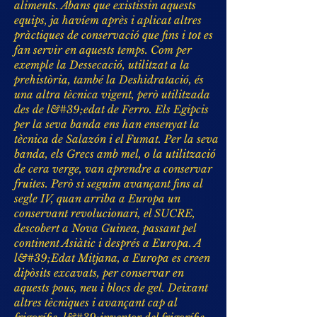
aliments. Abans que existissin aquests
equips, ja havíem après i aplicat altres
pràctiques de conservació que fins i tot es
fan servir en aquests temps. Com per
exemple la Dessecació, utilitzat a la
prehistòria, també la Deshidratació, és
una altra tècnica vigent, però utilitzada
des de l&#39;edat de Ferro. Els Egipcis
per la seva banda ens han ensenyat la
tècnica de Salazón i el Fumat. Per la seva
banda, els Grecs amb mel, o la utilització
de cera verge, van aprendre a conservar
fruites. Però si seguim avançant fins al
segle IV, quan arriba a Europa un
conservant revolucionari, el SUCRE,
descobert a Nova Guinea, passant pel
continent Asiàtic i després a Europa. A
l&#39;Edat Mitjana, a Europa es creen
dipòsits excavats, per conservar en
aquests pous, neu i blocs de gel. Deixant
altres tècniques i avançant cap al