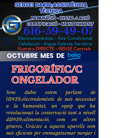
SERVEI D&#39;ASSISTÈNCIA
TÈCNICA
REPARACIÓ - INSTAL·LACIÓ
CERTIFICACIÓ - MANTENIMENT
616-59-49-07
Electrodomèstics - Aire Condicionat
Calefacció - Aigua Calenta Sanitària
Numero DIRECTE - SENSE Centrals
OCTUBRE MES DE
FRIGORÍFIC/C
ONGELADOR
Sens dubte estem parlant de
l&#39;electrodomèstic de més necessitat
a la humanitat, un equip que ha
revolucionat la conservació tant a nivell
d&#39;alimentació, com en altres
gèneres. Gràcies a aquests aparells som
més eficients per emmagatzemar menjar i