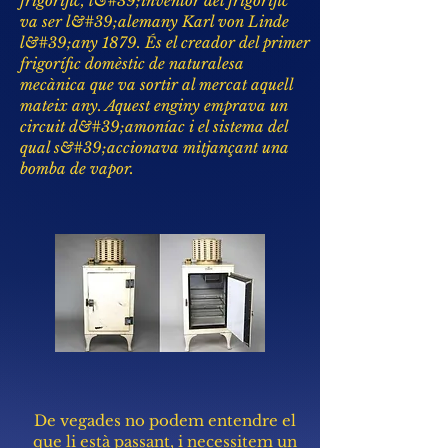
frigorífic, l&#39;inventor del frigorífic
va ser l&#39;alemany Karl von Linde
l&#39;any 1879. És el creador del primer
frigorífic domèstic de naturalesa
mecànica que va sortir al mercat aquell
mateix any. Aquest enginy emprava un
circuit d&#39;amoníac i el sistema del
qual s&#39;accionava mitjançant una
bomba de vapor.
De vegades no podem entendre el
que li està passant, i necessitem un