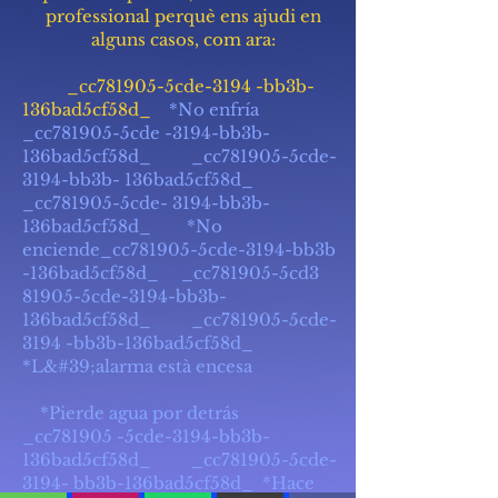
professional perquè ens ajudi en
alguns casos, com ara:
_cc781905-5cde-3194 -bb3b-
136bad5cf58d_
*No enfría
_cc781905-5cde -3194-bb3b-
136bad5cf58d_ _cc781905-5cde-
3194-bb3b- 136bad5cf58d_
_cc781905-5cde- 3194-bb3b-
136bad5cf58d_ *No
enciende_cc781905-5cde-3194-bb3b
-136bad5cf58d_ _cc781905-5cd3
81905-5cde-3194-bb3b-
136bad5cf58d_ _cc781905-5cde-
3194 -bb3b-136bad5cf58d_
*L&#39;alarma està encesa
*Pierde agua por detrás
_cc781905 -5cde-3194-bb3b-
136bad5cf58d_ _cc781905-5cde-
3194- bb3b-136bad5cf58d_ *Hace