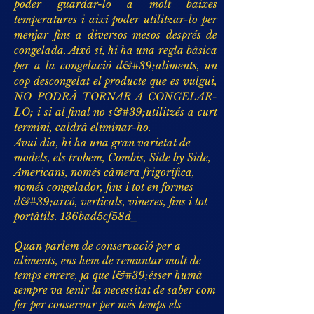
poder guardar-lo a molt baixes
temperatures i així poder utilitzar-lo per
menjar fins a diversos mesos després de
congelada. Això sí, hi ha una regla bàsica
per a la congelació d&#39;aliments, un
cop descongelat el producte que es vulgui,
NO PODRÀ TORNAR A CONGELAR-
LO; i si al final no s&#39;utilitzés a curt
termini, caldrà eliminar-ho.
Avui dia, hi ha una gran varietat de
models, els trobem, Combis, Side by Side,
Americans, només càmera frigorífica,
només congelador, fins i tot en formes
d&#39;arcó, verticals, vineres, fins i tot
portàtils. 136bad5cf58d_
​
Quan parlem de conservació per a
aliments, ens hem de remuntar molt de
temps enrere, ja que l&#39;ésser humà
sempre va tenir la necessitat de saber com
fer per conservar per més temps els