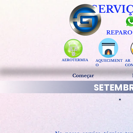
SERVI
REPARO
AEROTERMIA
AQUECIMENT
AR
O
CON
Começar
SETEMB