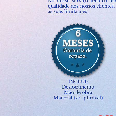
No nosso serviço técnico tem
qualidade aos nossos clientes
as suas limitações:
6
MESES
Garantia de
reparo.
INCLUI:
Deslocamento
Mão de obra
Material (se aplicável)