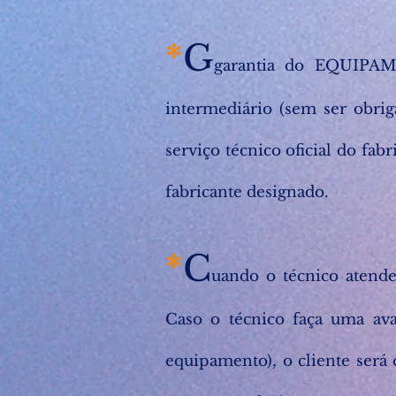
*
G
garantia do EQUIPAME
intermediário (sem ser obrigat
serviço técnico oficial do fa
fabricante designado.
*
C
uando o técnico atende
Caso o técnico faça uma aval
equipamento), o cliente será 