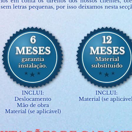
os em conta os direitos dos nossos clientes, ofe
, sem letras pequenas, por isso deixamos nesta secç
6
12
MESES
MESES
garantia
Material
instalação.
substituído
INCLUI:
INCLUI:
Deslocamento
Material (se aplicáve
Mão de obra
Material (se aplicável)