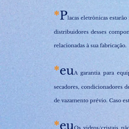
*
P
lacas eletrônicas estarão
distribuidores desses compon
relacionadas à sua fabricação.
*
eu
A garantia para equi
secadores, condicionadores de
de vazamento prévio. Caso este
*
eu
Os vidros/cristais n