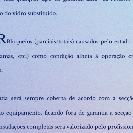
o do vidro substituído.
R
Bloqueios (parciais/totais) causados pelo estado 
, lamas, etc.) como condição alheia à operação 
a.
antia será sempre coberta de acordo com a secção
 ao equipamento, ficando fora de garantia a secção
instalações completas será valorizado pelo profission