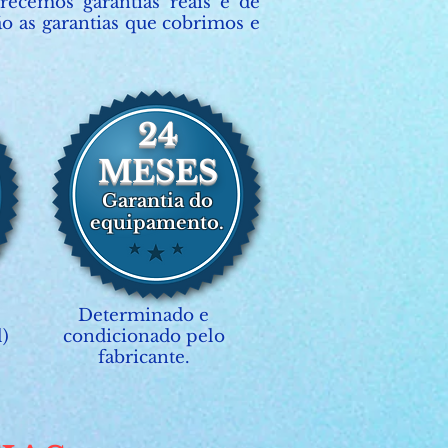
recemos garantias reais e de
ão as garantias que cobrimos e
24
MESES
Garantia do
equipamento.
Determinado e
l)
condicionado pelo
fabricante.