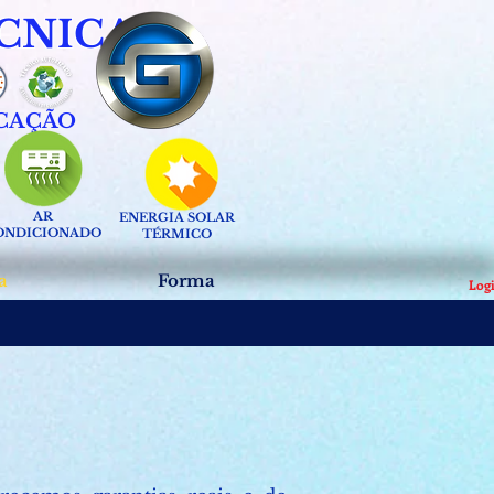
ÉCNICA
ICAÇÃO
AR
ENERGIA SOLAR
ONDICIONADO
TÉRMICO
a
Forma
Log