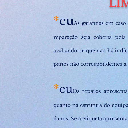
LI
eu
*
As garantias em caso 
reparação seja coberta pela 
avaliando-se que não há indíc
partes não correspondentes a 
*
eu
Os reparos apresenta
quanto na estrutura do equipa
danos. Se a etiqueta apresenta